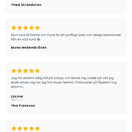
Thed Strandsten
Stort tack till Danne och Dane för ett proffsigt jobb och trevligt bemötande
från en nöjd kund 👍
Mona Mellembråten
Jag har extremt dålig koll på avlopp och kände mig osäker på vart jag
skulle vända mig när jag fick stopp hemma. Christopher på Pipetech tog
emot m...
Läs mer
Ylva Fransson