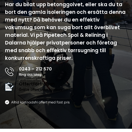
Har du bilat upp betonggolvet, eller ska du ta
bort den gamla isoleringen och ersätta denna
med nytt? Då behöver du en effektiv
vakumsug som kan suga bort allt överblivet
material. Vi på Pipetech Spol & Relining i
Dalarna hjälper privatpersoner och företag
med snabb och effektiv torrsugning till
konkurrenskraftiga priser.
0243 – 212 570
Ring oss idag
Offertförfrågan
Gratis offert utan köpkrav
Alltid kostnadsfri offert med fast pris