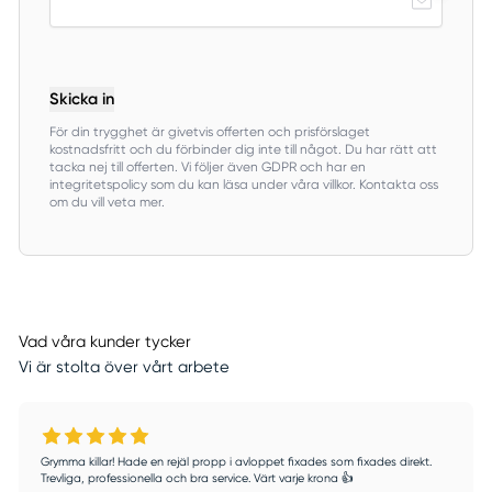
Skicka in
För din trygghet är givetvis offerten och prisförslaget
kostnadsfritt och du förbinder dig inte till något. Du har rätt att
tacka nej till offerten. Vi följer även GDPR och har en
integritetspolicy som du kan läsa under våra villkor. Kontakta oss
om du vill veta mer.
Vad våra kunder tycker
Vi är stolta över vårt arbete
Grymma killar! Hade en rejäl propp i avloppet fixades som fixades direkt.
Trevliga, professionella och bra service. Värt varje krona 👍