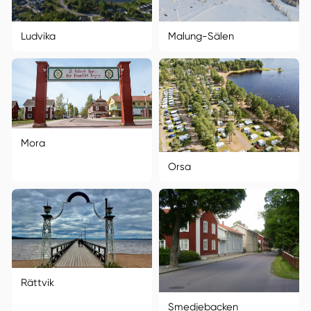
Ludvika
Malung-Sälen
Mora
Orsa
Rättvik
Smedjebacken