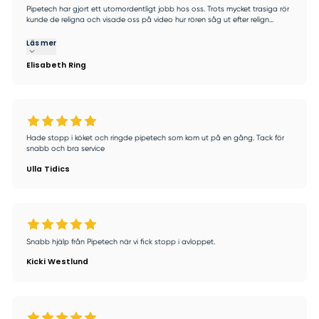
Pipetech har gjort ett utomordentligt jobb hos oss. Trots mycket trasiga rör
kunde de religna och visade oss på video hur rören såg ut efter relign...
Läs mer
Elisabeth Ring
Hade stopp i köket och ringde pipetech som kom ut på en gång. Tack för
snabb och bra service
Ulla Tidics
Snabb hjälp från Pipetech när vi fick stopp i avloppet.
Kicki Westlund