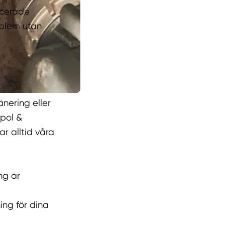
ncerade
oblem utan
nering eller
Spol &
ar alltid våra
ng är
ing för dina