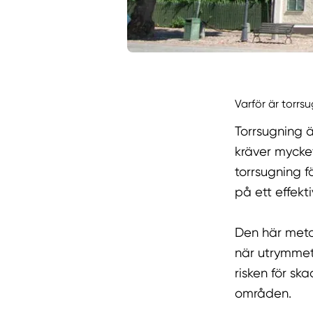
Varför är torrs
Torrsugning ä
kräver mycke
torrsugning f
på ett effekti
Den här meto
när utrymmet
risken för sk
områden.