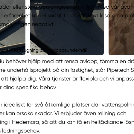
kador eller störa den omgivande miljön. Med vår ava
h erfarenhet kan vi snabbt och effektivt lösa dina pr
omgivningen negativt.
er inom torrsugning och avloppsunderhåll
u behöver hjälp med att rensa avlopp, tömma en drä
örre underhållsprojekt på din fastighet, står Pipetech 
 att hjälpa dig. Våra tjänster är flexibla och vi anpass
r dina specifika behov.
r idealiskt för svåråtkomliga platser där vattenspolni
ller kan orsaka skador. Vi erbjuder även relining och
ing i Hedemora, så att du kan få en heltäckande lösn
 ledningsbehov.