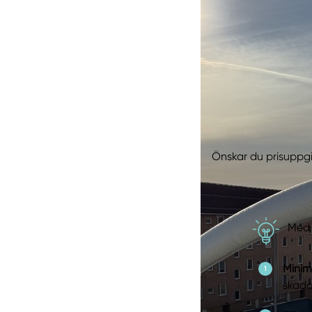
Önskar du prisuppgi
Med 
Minim
skado