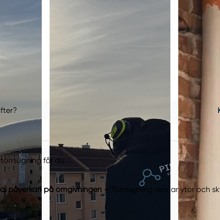
fter?
torrsugning får du...
al påverkan på omgivningen
– Torrsugning skonar ytor och s
r