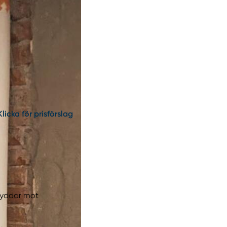
Klicka för prisförslag
kyddar mot