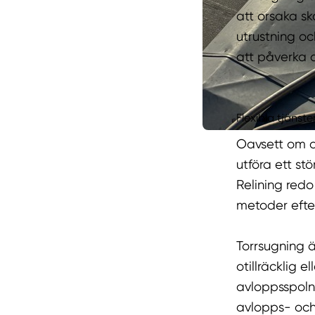
att orsaka s
utrustning oc
att påverka 
Flexibla tjänst
Oavsett om d
utföra ett st
Relining redo
metoder efte
Torrsugning ä
otillräcklig e
avloppsspoln
avlopps- och