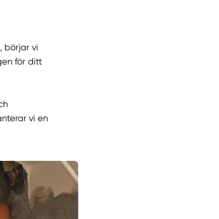
 börjar vi
n för ditt
ch
nterar vi en