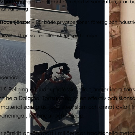
tiv borttagning
– Lika snabbt och effektivt som vatten, utan b
enanvändning
sade tjänster
– För både privatpersoner, företag och industri
ansvar
– Utan vatten eller risk för spill till miljön
Hedemora
 & Relining erbjuder professionella tjänster inom torr
 hela Dalarna. Torrsugning är en effektiv och skons
material som grus, jord, sten, slam och annat avfall f
räneringar, ledningar och avlopp.
r särskilt användbart i miljöer där traditionella metod