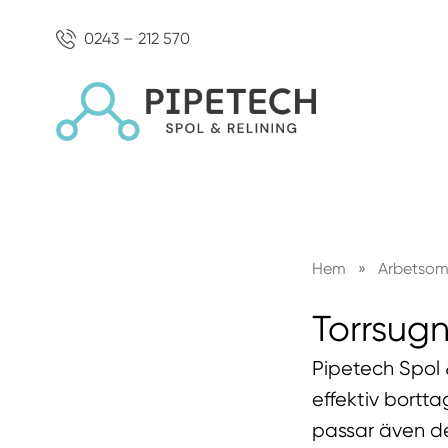
0243 – 212 570
Hem
»
Arbetso
Torrsug
Pipetech Spol &
effektiv bortta
passar även d