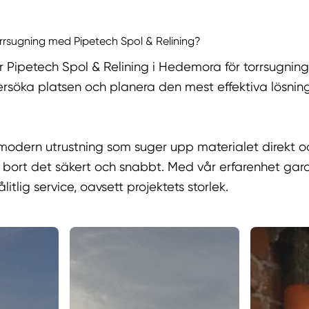
rrsugning med Pipetech Spol & Relining?
r Pipetech Spol & Relining i Hedemora för torrsugning,
söka platsen och planera den mest effektiva lösninge
modern utrustning som suger upp materialet direkt o
 bort det säkert och snabbt. Med vår erfarenhet gara
itlig service, oavsett projektets storlek.