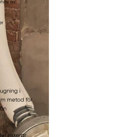
ehov av
er
sugning i
am metod för
rån
er riskerar