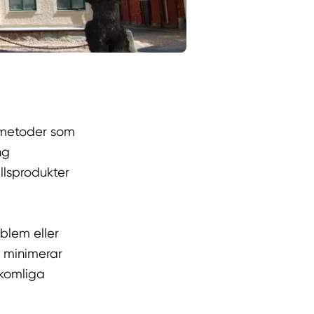
olmetoder som
ng
allsprodukter
blem eller
h minimerar
tkomliga