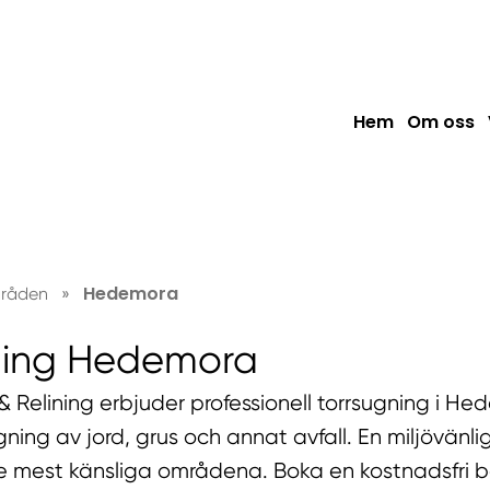
Hem
Om oss
Hedemora
mråden
»
ning Hedemora
 Relining erbjuder professionell torrsugning i He
gning av jord, grus och annat avfall. En miljövänli
e mest känsliga områdena. Boka en kostnadsfri