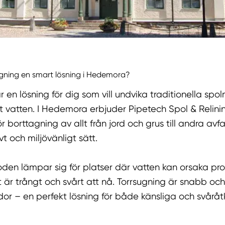
ugning en smart lösning i Hedemora?
r en lösning för dig som vill undvika traditionella sp
t vatten. I Hedemora erbjuder Pipetech Spol & Relini
ör borttagning av allt från jord och grus till andra avf
vt och miljövänligt sätt.
den lämpar sig för platser där vatten kan orsaka pro
 är trångt och svårt att nå. Torrsugning är snabb oc
ador – en perfekt lösning för både känsliga och svårå