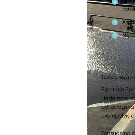
Effek
vatt
Anpas
Miljö
Torrsugning i 
Pipetech Spol
Hedemora och
att avlägsna 
exempelvis d
Torrsugning ä