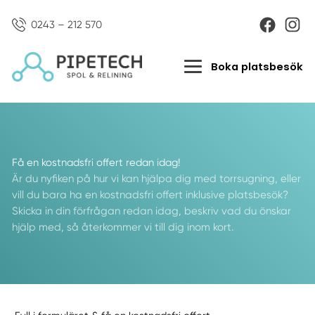
0243 – 212 570
Boka platsbesök
Få en kostnadsfri offert redan idag!
Är du nyfiken på hur vi kan hjälpa dig med torrsugning, eller
vill du bara ha en kostnadsfri offert inklusive platsbesök?
Skicka in din förfrågan redan idag, beskriv vad du önskar
hjälp med, så återkommer vi till dig inom kort.